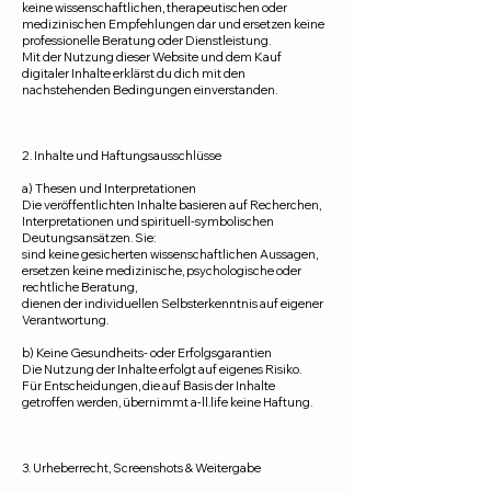
keine wissenschaftlichen, therapeutischen oder
medizinischen Empfehlungen dar und ersetzen keine
professionelle Beratung oder Dienstleistung.
Mit der Nutzung dieser Website und dem Kauf
digitaler Inhalte erklärst du dich mit den
nachstehenden Bedingungen einverstanden.
2. Inhalte und Haftungsausschlüsse
a) Thesen und Interpretationen
Die veröffentlichten Inhalte basieren auf Recherchen,
Interpretationen und spirituell-symbolischen
Deutungsansätzen. Sie:
sind keine gesicherten wissenschaftlichen Aussagen,
ersetzen keine medizinische, psychologische oder
rechtliche Beratung,
dienen der individuellen Selbsterkenntnis auf eigener
Verantwortung.
b) Keine Gesundheits- oder Erfolgsgarantien
Die Nutzung der Inhalte erfolgt auf eigenes Risiko.
Für Entscheidungen, die auf Basis der Inhalte
getroffen werden, übernimmt a-ll.life keine Haftung.
3. Urheberrecht, Screenshots & Weitergabe