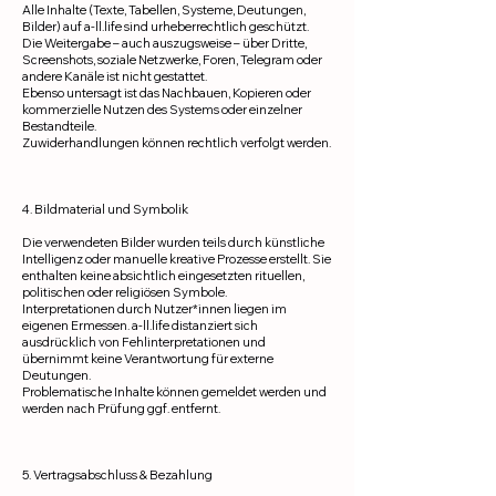
Alle Inhalte (Texte, Tabellen, Systeme, Deutungen,
Bilder) auf a-ll.life sind urheberrechtlich geschützt.
Die Weitergabe – auch auszugsweise – über Dritte,
Screenshots, soziale Netzwerke, Foren, Telegram oder
andere Kanäle ist nicht gestattet.
Ebenso untersagt ist das Nachbauen, Kopieren oder
kommerzielle Nutzen des Systems oder einzelner
Bestandteile.
Zuwiderhandlungen können rechtlich verfolgt werden.
4. Bildmaterial und Symbolik
Die verwendeten Bilder wurden teils durch künstliche
Intelligenz oder manuelle kreative Prozesse erstellt. Sie
enthalten keine absichtlich eingesetzten rituellen,
politischen oder religiösen Symbole.
Interpretationen durch Nutzer*innen liegen im
eigenen Ermessen. a-ll.life distanziert sich
ausdrücklich von Fehlinterpretationen und
übernimmt keine Verantwortung für externe
Deutungen.
Problematische Inhalte können gemeldet werden und
werden nach Prüfung ggf. entfernt.
5. Vertragsabschluss & Bezahlung