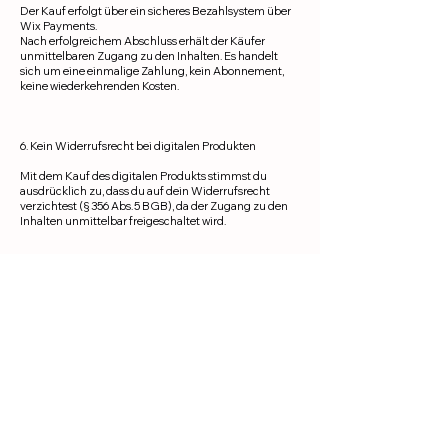
Der Kauf erfolgt über ein sicheres Bezahlsystem über
Wix Payments.
Nach erfolgreichem Abschluss erhält der Käufer
unmittelbaren Zugang zu den Inhalten. Es handelt
sich um eine einmalige Zahlung, kein Abonnement,
keine wiederkehrenden Kosten.
6. Kein Widerrufsrecht bei digitalen Produkten
Mit dem Kauf des digitalen Produkts stimmst du
ausdrücklich zu, dass du auf dein Widerrufsrecht
verzichtest (§ 356 Abs. 5 BGB), da der Zugang zu den
Inhalten unmittelbar freigeschaltet wird.
7. Links zu externen Seiten
a-ll.life kann Links zu externen Webseiten enthalten.
Für deren Inhalte ist ausschließlich der jeweilige
Anbieter verantwortlich. Rechtswidrige Inhalte waren
zum Zeitpunkt der Verlinkung nicht erkennbar. Bei
Bekanntwerden werden solche Links umgehend
entfernt.
8. Änderungen dieser AGB