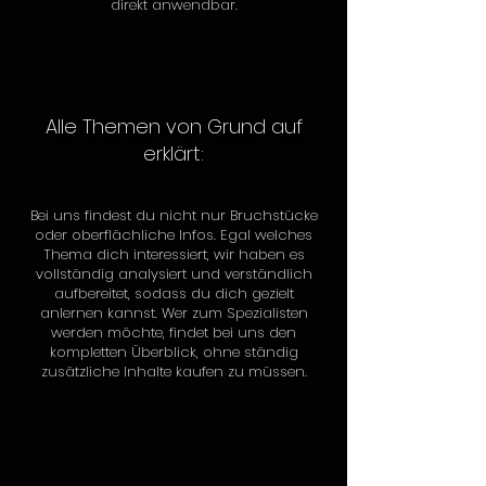
direkt anwendbar.
Alle Themen von Grund auf
erklärt:
Bei uns findest du nicht nur Bruchstücke
oder oberflächliche Infos. Egal welches
Thema dich interessiert, wir haben es
vollständig analysiert und verständlich
aufbereitet, sodass du dich gezielt
anlernen kannst. Wer zum Spezialisten
werden möchte, findet bei uns den
kompletten Überblick, ohne ständig
zusätzliche Inhalte kaufen zu müssen.