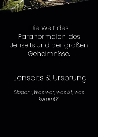
Die Welt des
Paranormalen, des
Jenseits und der großen
Geheimnisse.
Jenseits & Ursprung
S
logan: „Was war, was ist, was
kommt?“
- - - - -