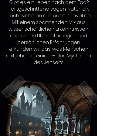
Gibt es ein Leben nach dem Tod?
Fortgeschrittene sagen: Natürlich.
Doch wir holen alle auf ein Level ab.
Mit einem spannenden Mix aus
wissenschaftlichen Erkenntnissen,
spirituellen Überlieferungen und
persönlichen Erfahrungen
erkunden wir das, was Menschen
seit jeher fasziniert – das Mysterium
des Jenseits.