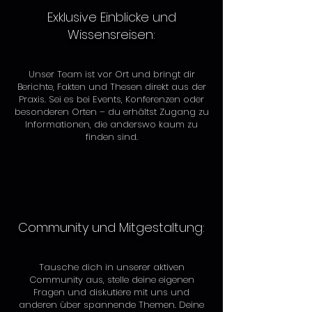
Exklusive Einblicke und
Wissensreisen:
Unser Team ist vor Ort und bringt dir
Berichte, Fakten und Thesen direkt aus der
Praxis. Sei es bei Events, Konferenzen oder
besonderen Orten – du erhältst Zugang zu
Informationen, die anderswo kaum zu
finden sind.
Community und Mitgestaltung:
Tausche dich in unserer aktiven
Community aus, stelle deine eigenen
Fragen und diskutiere mit uns und
anderen über spannende Themen. Deine